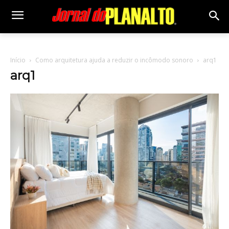
Início
Como arquitetura ajuda a reduzir o incômodo sonoro
arq1
arq1