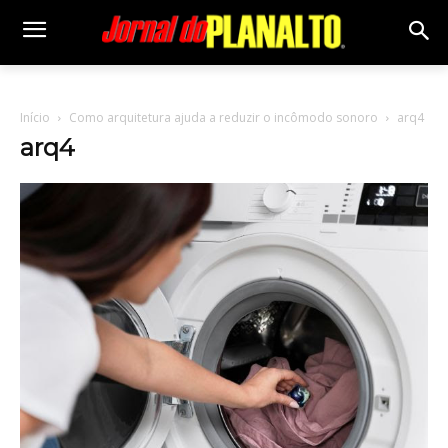
Início
Como arquitetura ajuda a reduzir o incômodo sonoro
arq4
arq4