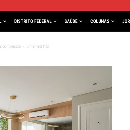
L
DISTRITO FEDERAL
SAÚDE
COLUNAS
JO
es compactos
unnamed (15)