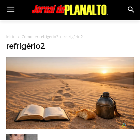
Início
Como ter refrigério?
refrigério2
refrigério2