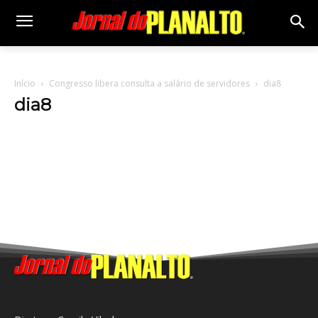
Início
Congresso libera consulta a salário de servidores
dia8
dia8