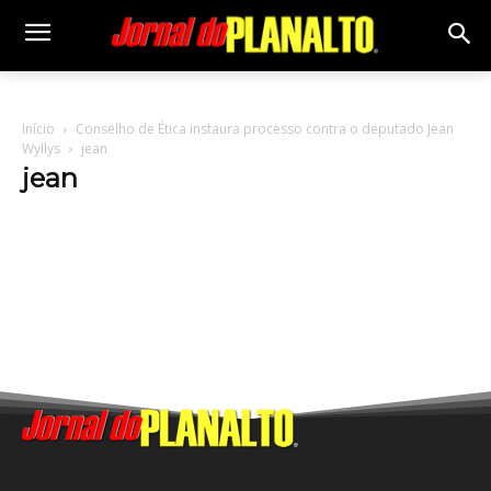
Início
Conselho de Ética instaura processo contra o deputado Jean
Wyllys
jean
jean