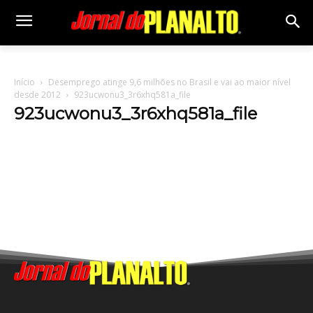
Início
Desemprego atinge 9,6 milhões no Brasil e vai ao maior nível
desde 2012
923ucwonu3_3r6xhq581a_file
923ucwonu3_3r6xhq581a_file