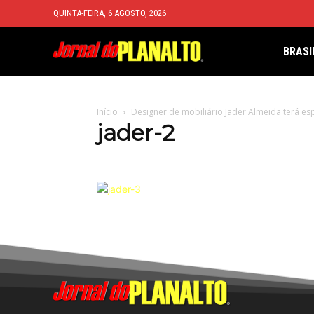
QUINTA-FEIRA, 6 AGOSTO, 2026
BRASI
Início
Designer de mobiliário Jader Almeida terá esp
jader-2