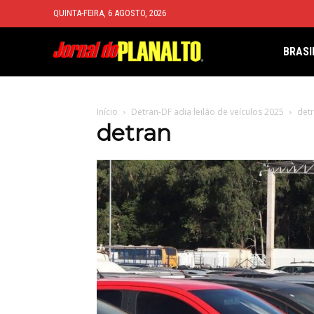
QUINTA-FEIRA, 6 AGOSTO, 2026
BRASI
Início
Detran-DF adia leilão de veículos 2025
det
detran