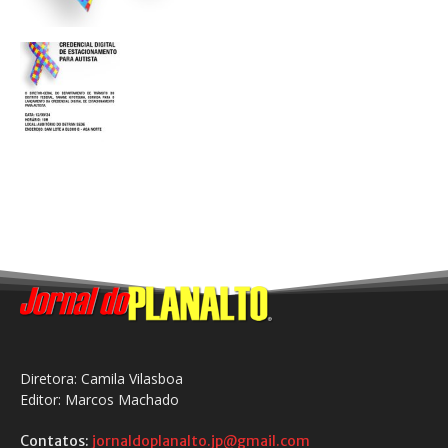
Diretora: Camila Vilasboa
Editor: Marcos Machado
Contatos:
jornaldoplanalto.jp@gmail.com