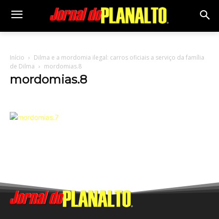
Início
Dilma e a mordomia ilegal: carros oficiais a serviço da família
de Dilma
mordomias.8
mordomias.8