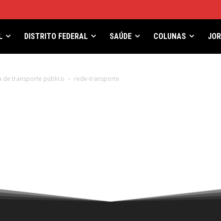
L
DISTRITO FEDERAL
SAÚDE
COLUNAS
JO
a de transporte público
rede-transporte