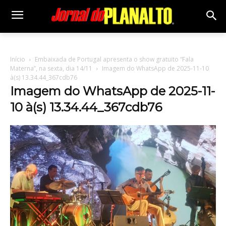
Início
Embaixada de Portugal apresenta o show gratuito “Fala
Materna”, na sexta, dia 14/11
Imagem do WhatsApp de 2025-11-10
à(s) 13.34.44_367cdb76
Imagem do WhatsApp de 2025-11-
10 à(s) 13.34.44_367cdb76