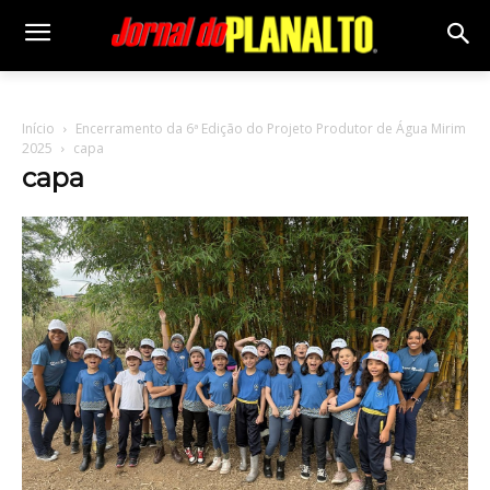
Início
Encerramento da 6ª Edição do Projeto Produtor de Água Mirim
2025
capa
capa