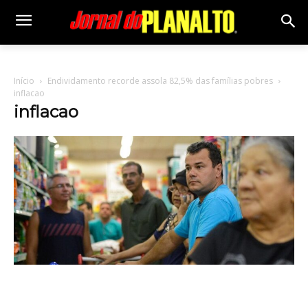
Início
Endividamento recorde assola 82,5% das famílias pobres
inflacao
inflacao