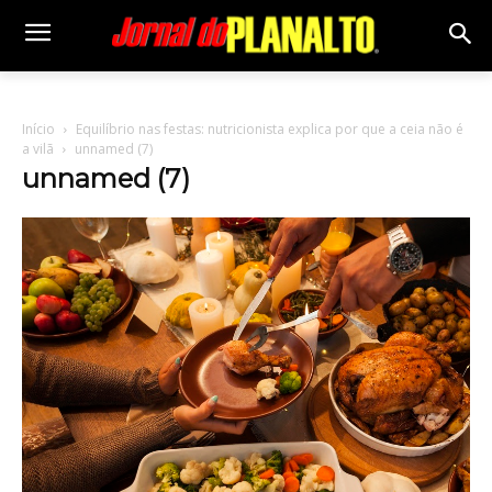
Início
Equilíbrio nas festas: nutricionista explica por que a ceia não é
a vilã
unnamed (7)
unnamed (7)