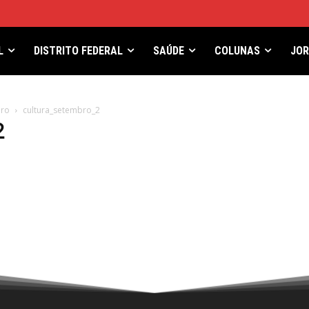
L
DISTRITO FEDERAL
SAÚDE
COLUNAS
JO
bro
cultura_setembro_2
2