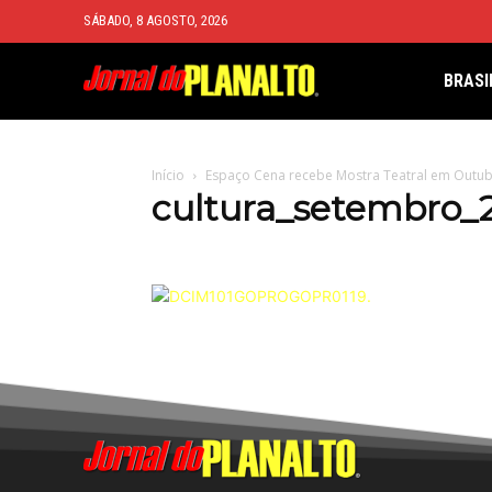
SÁBADO, 8 AGOSTO, 2026
BRASI
Início
Espaço Cena recebe Mostra Teatral em Outu
cultura_setembro_