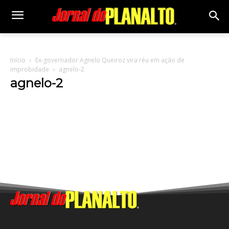
Início
Ex-governador Agnelo Queiroz vira réu em ação de
improbidade
agnelo-2
agnelo-2