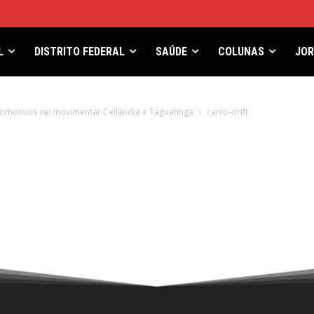
L
DISTRITO FEDERAL
SAÚDE
COLUNAS
JO
tomotivos vai movimentar Ceilândia e Taguatinga
carro-drift