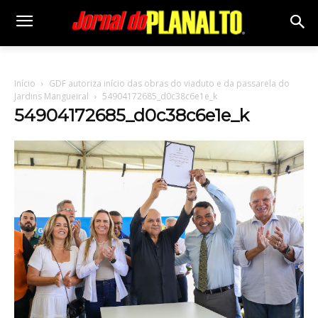
Início
GDF autoriza início das obras do viaduto e da passarela do
Jardins Mangueiral
54904172685_d0c38c6e1e_k
54904172685_d0c38c6e1e_k