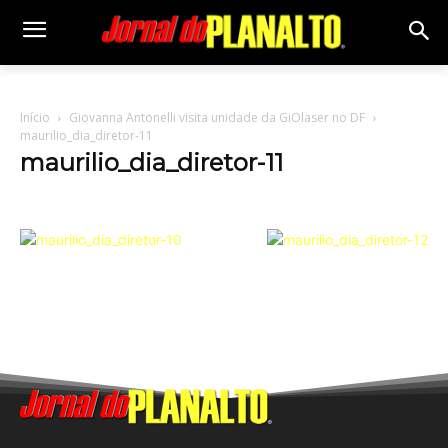
Início
Giovanna Antonelli visita unidade da GiOlaser no DF
maurilio_dia_diretor-11
maurilio_dia_diretor-11