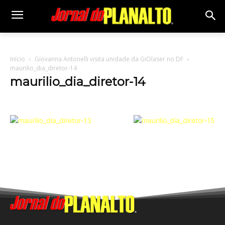
Início
Giovanna Antonelli visita unidade da GiOlaser no DF
maurilio_dia_diretor-14
maurilio_dia_diretor-14