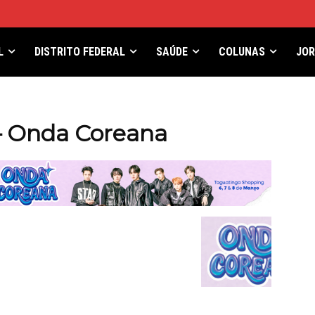
L
DISTRITO FEDERAL
SAÚDE
COLUNAS
JO
– Onda Coreana