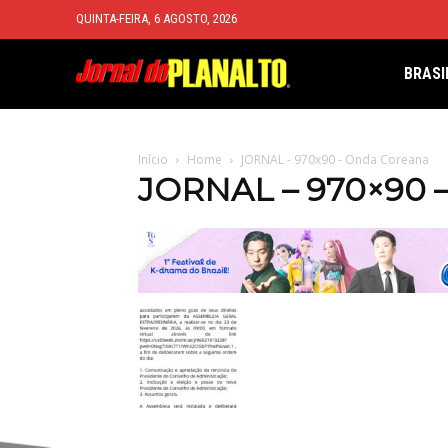
QUINTA-FEIRA, 6 AGOSTO, 2026
BRASI
Início
Home
JORNAL - 970x90 - Onda Coreana
JORNAL – 970×90 