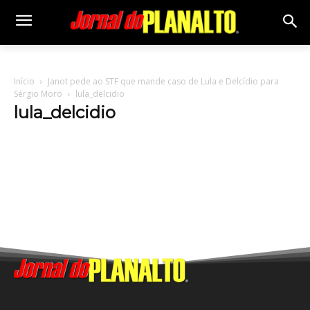
Início
Janot pede ao STF que mande caso de Lula e Delcídio para
Sérgio Moro
lula_delcidio
lula_delcidio