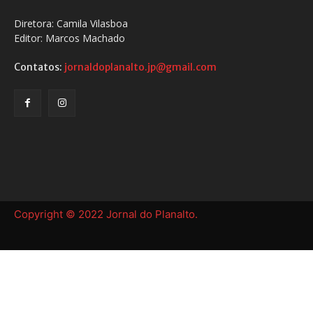
Diretora: Camila Vilasboa
Editor: Marcos Machado
Contatos:
jornaldoplanalto.jp@gmail.com
Copyright © 2022 Jornal do Planalto.