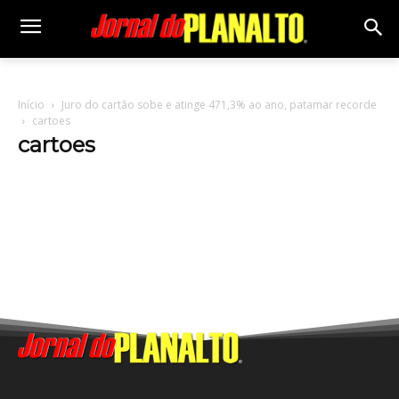
Início
Juro do cartão sobe e atinge 471,3% ao ano, patamar recorde
cartoes
cartoes