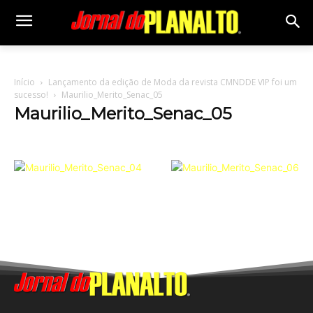
Início
Lançamento da edição de Moda da revista CMNDDE VIP foi um
sucesso!
Maurilio_Merito_Senac_05
Maurilio_Merito_Senac_05