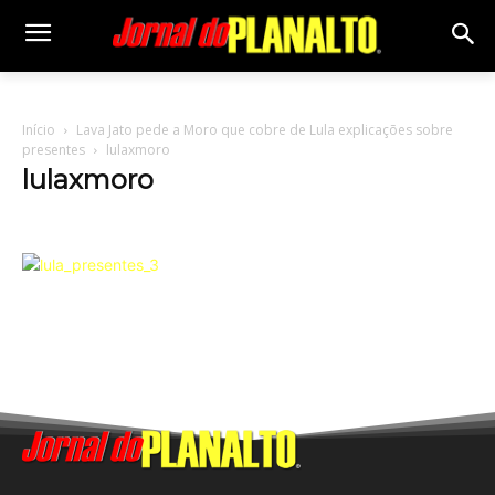
Início
Lava Jato pede a Moro que cobre de Lula explicações sobre
presentes
lulaxmoro
lulaxmoro