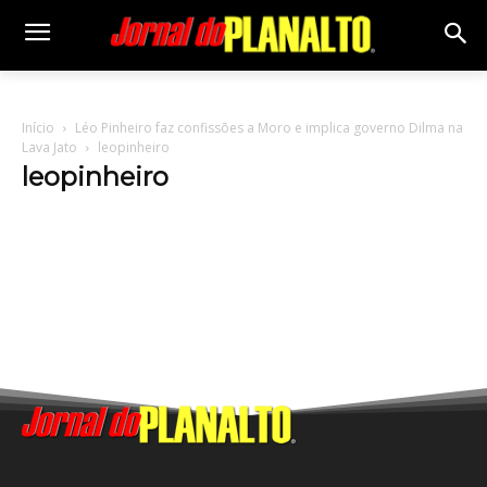
Início
Léo Pinheiro faz confissões a Moro e implica governo Dilma na
Lava Jato
leopinheiro
leopinheiro