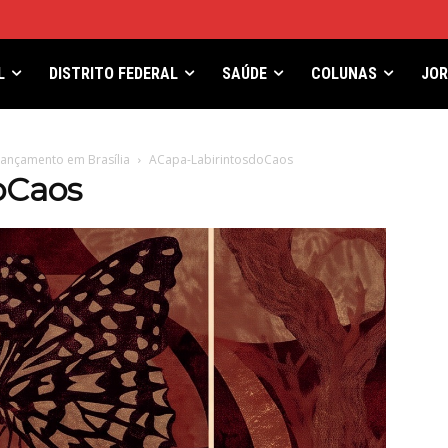
L
DISTRITO FEDERAL
SAÚDE
COLUNAS
JO
 lançamento em Brasília
ACapa-LabirintosdoCaos
oCaos