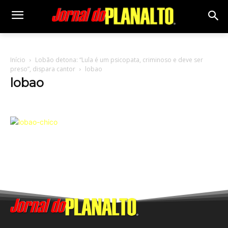
Início
Lobão detona: “Lula é um psicopata, criminoso e deve ser
preso”, dispara cantor
lobao
lobao