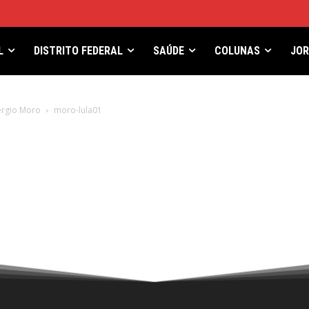
L
DISTRITO FEDERAL
SAÚDE
COLUNAS
JO
Sérgio Moro
moro-lula01