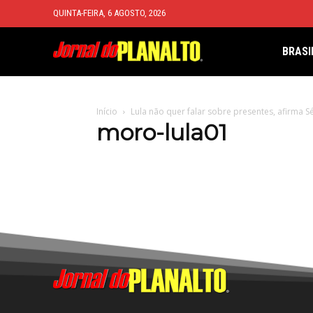
QUINTA-FEIRA, 6 AGOSTO, 2026
BRASI
Início
Lula não quer falar sobre presentes, afirma 
moro-lula01