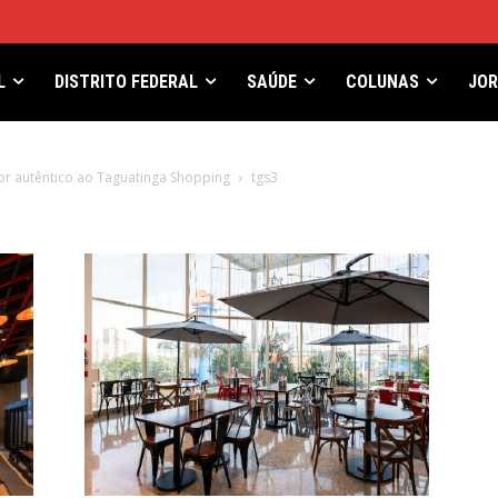
L
DISTRITO FEDERAL
SAÚDE
COLUNAS
JO
or autêntico ao Taguatinga Shopping
tgs3