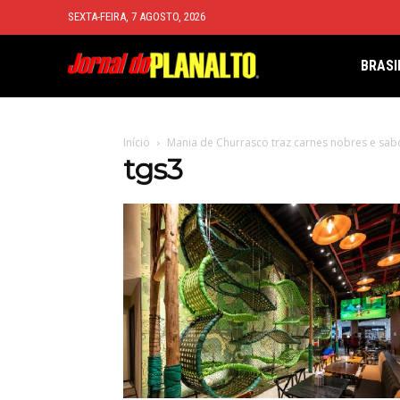
SEXTA-FEIRA, 7 AGOSTO, 2026
BRASI
Início
Mania de Churrasco traz carnes nobres e sab
tgs3