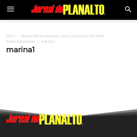
Início
Marina Silva reassume como porta-voz da Rede
Sustentabilidade
marina1
marina1