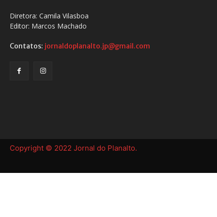
Diretora: Camila Vilasboa
Editor: Marcos Machado
Contatos:
jornaldoplanalto.jp@gmail.com
Copyright © 2022 Jornal do Planalto.