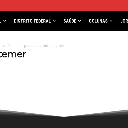
L
DISTRITO FEDERAL
SAÚDE
COLUNAS
JO
as de Cunha
presidente-michel-temer
-temer