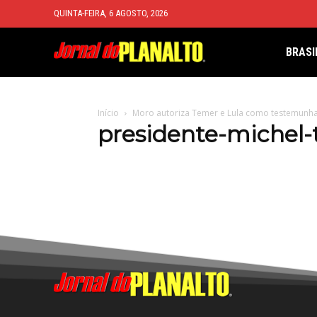
QUINTA-FEIRA, 6 AGOSTO, 2026
BRASI
Início
Moro autoriza Temer e Lula como testemunh
presidente-michel