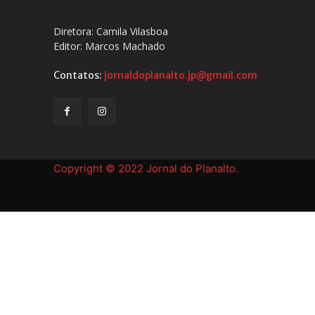
Diretora: Camila Vilasboa
Editor: Marcos Machado
Contatos:
jornaldoplanalto.jp@gmail.com
Copyright © 2022 Jornal do Planalto.