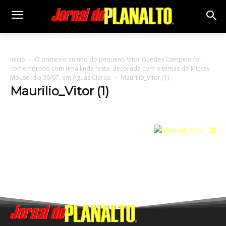
Início
O primeiro aninho do pequeno Vitor Guedes Campelo foi
comemorado com uma linda festa, decorada com o temas do Mickey
Mouse, dia 30/07, em Águas Claras.
Maurilio_Vitor (1)
Maurilio_Vitor (1)