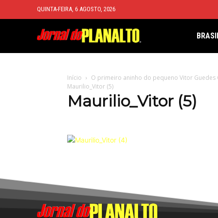
QUINTA-FEIRA, 6 AGOSTO, 2026
BRASI
Início
O primeiro aninho do pequeno Vitor Guedes 
Maurilio_Vitor (5)
Maurilio_Vitor (5)