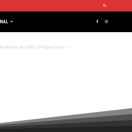
RNAL
ey Mouse, dia 30/07, em Águas Claras.