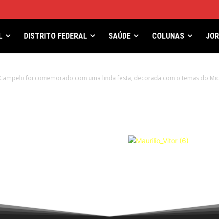
L
DISTRITO FEDERAL
SAÚDE
COLUNAS
JO
Campelo foi comemorado com uma linda festa, decorada com o temas do Mick