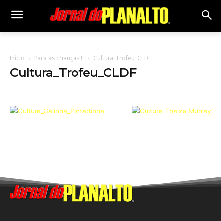
Início
Para as crianças!!!
Cultura_Trofeu_CLDF
Cultura_Trofeu_CLDF