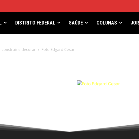
L
DISTRITO FEDERAL
SAÚDE
COLUNAS
JO
 construir e decorar
Foto Edgard Cesar