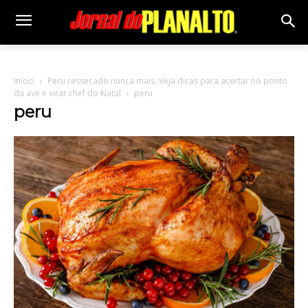
Início
Peru ressecado nunca mais: Veja dicas para acertar no ponto
da ave e virar chef do Natal
peru
peru