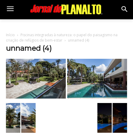
Início
Piscinas integradas à natureza: o papel do paisagismo na
criação de refúgios de bem-estar
unnamed (4)
unnamed (4)