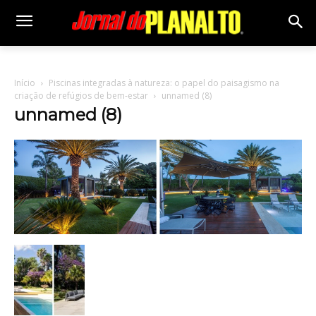
Início
Piscinas integradas à natureza: o papel do paisagismo na
criação de refúgios de bem-estar
unnamed (8)
unnamed (8)