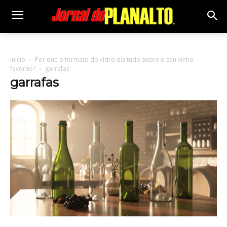
Início
Por que o formato do vidro diz tudo sobre o seu vinho
favorito?
garrafas
garrafas