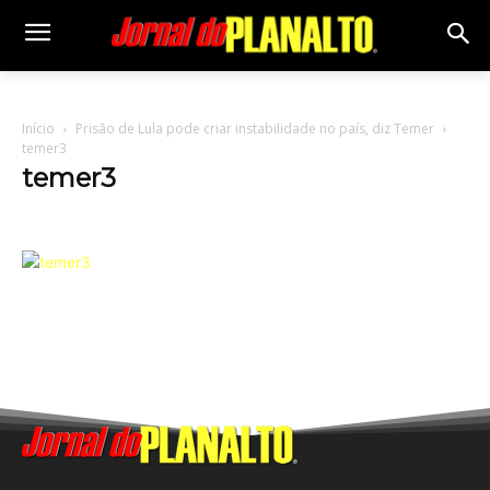
Início
Prisão de Lula pode criar instabilidade no país, diz Temer
temer3
temer3