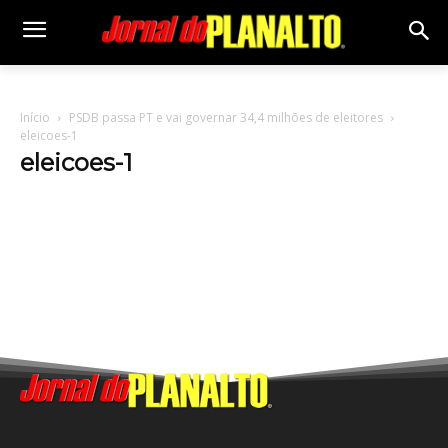
Início
PSDB passa PT e vai governar 34,4 milhões de eleitores
eleicoes-1
eleicoes-1