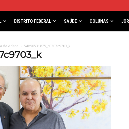
L
DISTRITO FEDERAL
SAÚDE
COLUNAS
JO
ia da Adasa
54890531875_c0307c9703_k
7c9703_k