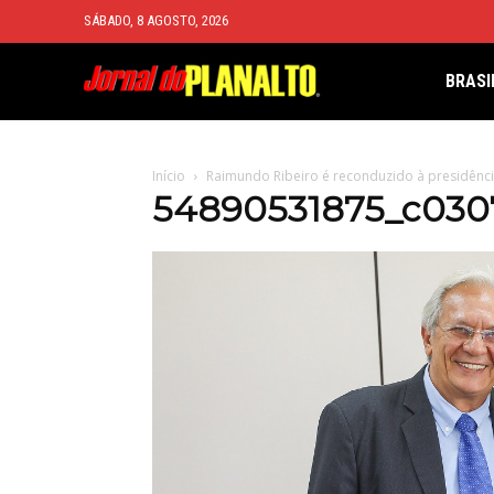
SÁBADO, 8 AGOSTO, 2026
BRASI
Início
Raimundo Ribeiro é reconduzido à presidênc
54890531875_c030