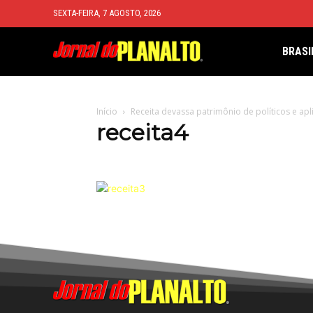
SEXTA-FEIRA, 7 AGOSTO, 2026
BRASI
Início
Receita devassa patrimônio de políticos e apl
receita4