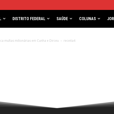
L
DISTRITO FEDERAL
SAÚDE
COLUNAS
JO
ica multas milionárias em Cunha e Dirceu
receita4