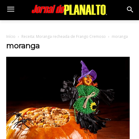
Início
Receita: Moranga recheada de Frango Cremoso
moranga
moranga